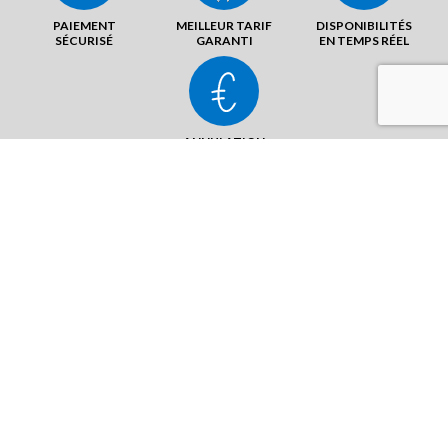
PAIEMENT
MEILLEUR TARIF
DISPONIBILITÉS
SÉCURISÉ
GARANTI
EN TEMPS RÉEL
ANNULATION
SANS FRAIS
1, Avenue de Ramilles
48000 Mende
ENVOYER UN MAIL
AFFICHER LE N°