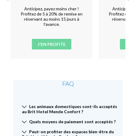
Anticipez, payez moins cher !
Anticipez, p
Profitez de 5 à 20% de remise en
Profitez de 5 
réservant au moins 15 jours à
réservant au
l'avance.
l'
J'EN PROFITE
J'EN
FAQ
Les animaux domestiques sont-ils acceptés
au Brit Hotel Mende Confort ?
Quels moyens de paiement sont acceptés ?
Peut-on profiter des espaces bien-être du