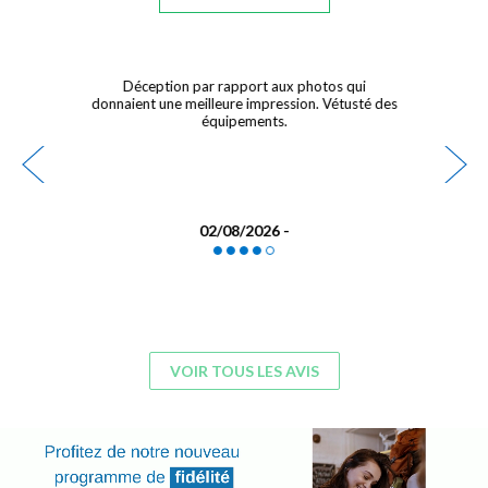
Très satisfaite de mon séjour La piscine et le
des
restaurant à proximité sont un plus . Je
recommande cet hôtel
21/07/2026 - Demarest
VOIR TOUS LES AVIS